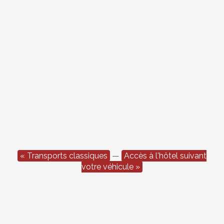
« Transports classiques
—
Accès à l'hôtel suivant
votre véhicule »